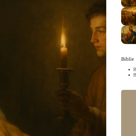
Biblie
B
B