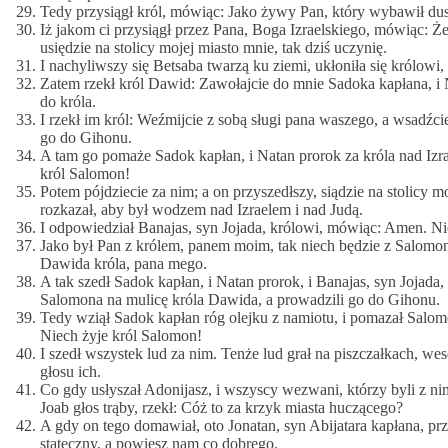
Tedy przysiągł król, mówiąc: Jako żywy Pan, który wybawił du
Iż jakom ci przysiągł przez Pana, Boga Izraelskiego, mówiąc: Ż
usiędzie na stolicy mojej miasto mnie, tak dziś uczynię.
I nachyliwszy się Betsaba twarzą ku ziemi, ukłoniła się królowi,
Zatem rzekł król Dawid: Zawołajcie do mnie Sadoka kapłana, i N
do króla.
I rzekł im król: Weźmijcie z sobą sługi pana waszego, a wsadźc
go do Gihonu.
A tam go pomaże Sadok kapłan, i Natan prorok za króla nad Izrae
król Salomon!
Potem pójdziecie za nim; a on przyszedłszy, siądzie na stolicy m
rozkazał, aby był wodzem nad Izraelem i nad Judą.
I odpowiedział Banajas, syn Jojada, królowi, mówiąc: Amen. Ni
Jako był Pan z królem, panem moim, tak niech będzie z Salomon
Dawida króla, pana mego.
A tak szedł Sadok kapłan, i Natan prorok, i Banajas, syn Jojada,
Salomona na mulicę króla Dawida, a prowadzili go do Gihonu.
Tedy wziął Sadok kapłan róg olejku z namiotu, i pomazał Salomon
Niech żyje król Salomon!
I szedł wszystek lud za nim. Tenże lud grał na piszczałkach, wes
głosu ich.
Co gdy usłyszał Adonijasz, i wszyscy wezwani, którzy byli z nim, 
Joab głos trąby, rzekł: Cóż to za krzyk miasta huczącego?
A gdy on tego domawiał, oto Jonatan, syn Abijatara kapłana, pr
stateczny, a powiesz nam co dobrego.