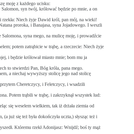
szę moję z każdego ucisku:
e Salomon, syn twój, królować będzie po mnie, a on
 i rzekła: Niech żyje Dawid król, pan mój, na wieki!
atana proroka, i Banajasa, syna Jojadowego. I weszli
ie Salomona, syna mego, na mulicę moję, i prowadźcie
lem; potem zatrąbicie w trąbę, a rzeczecie: Niech żyje
ojej, i będzie królował miasto mnie; bom mu ja
ech to stwierdzi Pan, Bóg króla, pana mego.
em, a niechaj wywyższy stolicę jego nad stolicę
 przytem Cheretczycy, i Feletczycy, i wsadzili
a. Potem trąbili w trąbę, i zakrzyknął wszystek lud:
eląc się weselem wielkiem, tak iż drżała ziemia od
(a już się też była dokończyła uczta,) słysząc też i
zyszedł. Któremu rzekł Adonijasz: Wnijdź; boś ty mąż