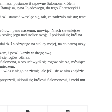
 pan nasz, postanowił zapewne Salomona królem.
 Banajasa, syna Jojadowego, do tego Cheretczyki i
szli stamtąd weseląc się, tak, że zadrżało miasto; tenci
królowi, panu naszemu, mówiąc: Niech sławniejsze
licę jego nad stolicę twoję. I pokłonił się król na
dał dziś siedzącego na stolicy mojej, na co patrzą oczy
szem, i poszli każdy w drogę swą.
ł się rogów ołtarza.
Salomona, a oto uchwycił się rogów ołtarza, mówiąc:
o mieczem.
 włos z niego na ziemię; ale jeźli się w nim znajdzie
 przyszedł, ukłonił się królowi Salomonowi, i rzekł mu