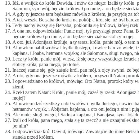
Idź, a wnijdź do króla Dawida, i mów do niego: Izaliś ty królu, 
Salomon, syn twój, będzie królował po mnie, a on będzie siedzia
A gdy ty jeszcze tam będziesz mówiła z królem, ja przyjdę za tob
A tak weszła Betsaba do króla na pokój; a król się już był bard
Tedy nachyliwszy się Betsaba, pokłoniła się królowi, której rzek
A ona mu odpowiedziała: Panie mój, tyś przysiągł przez Pana, B
będzie królował po mnie, a on będzie siedział na stolicy mojej.
A oto, już Adonijasz króluje, a ty teraz, królu, panie mój, o tem 
Albowiem nabił wołów i bydła tłustego, i owiec bardzo wiele, i
kapłana, i Joaba, hetmana wojska; ale Salomona, sługi twego, n
Lecz ty królu, panie mój, wiesz, iż się oczy wszystkiego Izraela 
stolicy króla, pana mego, po tobie.
Inaczej stanie się, gdy zaśnie król, pan mój, z ojcy swymi, że b
A oto, gdy ona jeszcze mówiła z królem, przyszedł Natan prorok
I opowiedziano to królowi, mówiąc: Oto Natan, prorok; który ws
ziemi.
Rzekł zatem Natan: Królu, panie mój, zażeś ty rzekł: Adonijasz b
mojej?
Albowiem dziś szedłszy nabił wołów i bydła tłustego, i owiec b
hetmanów wojsk, i Abijatara kapłana, a oto oni jedzą z nim i pij
Ale mnie, sługi twego, i Sadoka kapłana, i Banajasa, syna Joja
Izali od króla, pana mego, stała się ta rzecz? a nie oznajmiłeś s
po nim?
I odpowiedział król Dawid, mówiąc: Zawołajcie do mnie Betsaby
stanęła przed królem.