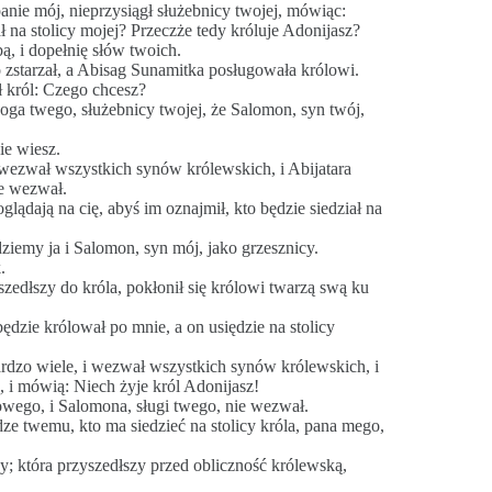
panie mój, nieprzysiągł służebnicy twojej, mówiąc:
ł na stolicy mojej? Przeczże tedy króluje Adonijasz?
ą, i dopełnię słów twoich.
zo zstarzał, a Abisag Sunamitka posługowała królowi.
ł król: Czego chcesz?
oga twego, służebnicy twojej, że Salomon, syn twój,
nie wiesz.
 wezwał wszystkich synów królewskich, i Abijatara
ie wezwał.
oglądają na cię, abyś im oznajmił, kto będzie siedział na
ędziemy ja i Salomon, syn mój, jako grzesznicy.
.
zedłszy do króla, pokłonił się królowi twarzą swą ku
ędzie królował po mnie, a on usiędzie na stolicy
ardzo wiele, i wezwał wszystkich synów królewskich, i
ą, i mówią: Niech żyje król Adonijasz!
dowego, i Salomona, sługi twego, nie wezwał.
łudze twemu, kto ma siedzieć na stolicy króla, pana mego,
; która przyszedłszy przed obliczność królewską,