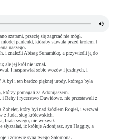
ano szatami, przecię się zagrzać nie mógł.
 młodej panienki, któraby stawała przed królem, i
 pana naszego.
h, i znaleźli Abisag Sunamitkę, a przywiedli ją do
; ale jej król nie uznał.
ował. I nasprawiał sobie wozów i jezdnych, i
 A był i ten bardzo pięknej urody, którego była
, którzy pomagali za Adonijaszem.
j, i Rehy i rycerstwo Dawidowe, nie przestawali z
a Zohelet, który był nad źródłem Rogiel, i wezwał
 z Juda, sług królewskich.
na, brata swego, nie wezwał.
słyszałaś, iż króluje Adonijasz, syn Haggity, a
woje i zdrowie syna twego Salomona.