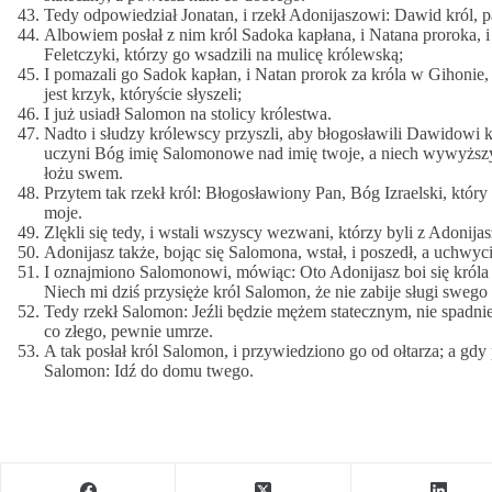
Tedy odpowiedział Jonatan, i rzekł Adonijaszowi: Dawid król,
Albowiem posłał z nim król Sadoka kapłana, i Natana proroka, i
Feletczyki, którzy go wsadzili na mulicę królewską;
I pomazali go Sadok kapłan, i Natan prorok za króla w Gihonie, i 
jest krzyk, któryście słyszeli;
I już usiadł Salomon na stolicy królestwa.
Nadto i słudzy królewscy przyszli, aby błogosławili Dawidowi 
uczyni Bóg imię Salomonowe nad imię twoje, a niech wywyższy sto
łożu swem.
Przytem tak rzekł król: Błogosławiony Pan, Bóg Izraelski, który 
moje.
Zlękli się tedy, i wstali wszyscy wezwani, którzy byli z Adonija
Adonijasz także, bojąc się Salomona, wstał, i poszedł, a uchwyci
I oznajmiono Salomonowi, mówiąc: Oto Adonijasz boi się króla 
Niech mi dziś przysięże król Salomon, że nie zabije sługi sweg
Tedy rzekł Salomon: Jeźli będzie mężem statecznym, nie spadnie i
co złego, pewnie umrze.
A tak posłał król Salomon, i przywiedziono go od ołtarza; a gdy
Salomon: Idź do domu twego.