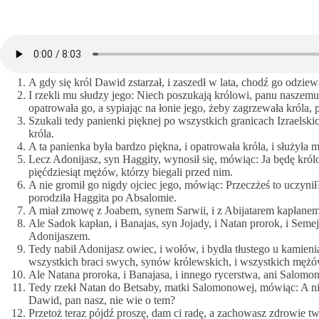
A gdy się król Dawid zstarzał, i zaszedł w lata, chodź go odziew
I rzekli mu słudzy jego: Niech poszukają królowi, panu naszemu
opatrowała go, a sypiając na łonie jego, żeby zagrzewała króla,
Szukali tedy panienki pięknej po wszystkich granicach Izraelskic
króla.
A ta panienka była bardzo piękna, i opatrowała króla, i służyła mu
Lecz Adonijasz, syn Haggity, wynosił się, mówiąc: Ja będę król
pięćdziesiąt mężów, którzy biegali przed nim.
A nie gromił go nigdy ojciec jego, mówiąc: Przeczżeś to uczynił?
porodziła Haggita po Absalomie.
A miał zmowę z Joabem, synem Sarwii, i z Abijatarem kapłanem
Ale Sadok kapłan, i Banajas, syn Jojady, i Natan prorok, i Seme
Adonijaszem.
Tedy nabił Adonijasz owiec, i wołów, i bydła tłustego u kamieni
wszystkich braci swych, synów królewskich, i wszystkich mężów
Ale Natana proroka, i Banajasa, i innego rycerstwa, ani Salomo
Tedy rzekł Natan do Betsaby, matki Salomonowej, mówiąc: A nie 
Dawid, pan nasz, nie wie o tem?
Przetoż teraz pójdź proszę, dam ci radę, a zachowasz zdrowie t