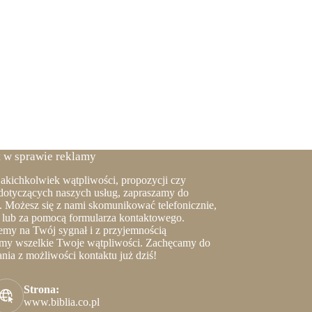
 w sprawie reklamy
jakichkolwiek wątpliwości, propozycji czy
dotyczących naszych usług, zapraszamy do
. Możesz się z nami skomunikować telefonicznie,
lub za pomocą formularza kontaktowego.
my na Twój sygnał i z przyjemnością
my wszelkie Twoje wątpliwości. Zachęcamy do
ania z możliwości kontaktu już dziś!
Strona:
www.biblia.co.pl