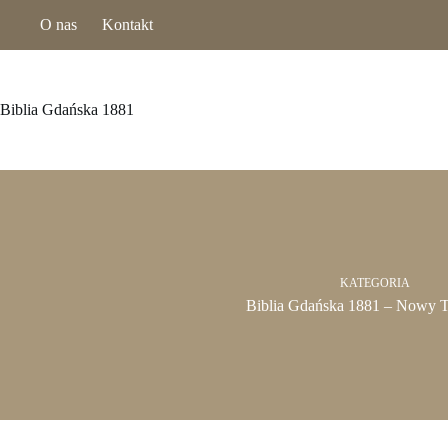
Przejdź
O nas
Kontakt
do
treści
Biblia Gdańska 1881
KATEGORIA
Biblia Gdańska 1881 – Nowy T