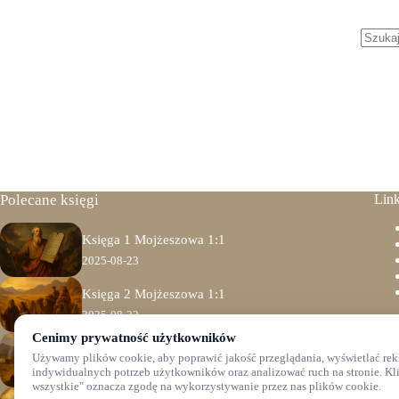
Brak
wynik
Polecane księgi
Link
Księga 1 Mojżeszowa 1:1
2025-08-23
Księga 2 Mojżeszowa 1:1
2025-08-22
Cenimy prywatność użytkowników
Bibl
Księga 3 Mojżeszowa 1:1
Używamy plików cookie, aby poprawić jakość przeglądania, wyświetlać rek
2025-08-21
indywidualnych potrzeb użytkowników oraz analizować ruch na stronie. Kl
Bib
wszystkie" oznacza zgodę na wykorzystywanie przez nas plików cookie.
jedn