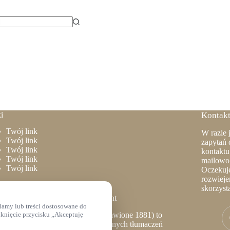
ów
i
Kontakt
Twój link
W razie 
Twój link
zapytań 
Twój link
kontaktu
Twój link
mailowo 
Twój link
Oczekuje
rozwieje
skorzyst
ia Gdańska Stary i Nowy Testament
lamy lub treści dostosowane do
iknięcie przycisku „Akceptuję
lia Gdańska
(1632, wydanie poprawione 1881) to
o z najstarszych i najbardziej cenionych tłumaczeń